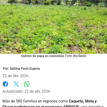
Cultivo de papa en Colombia
Foto: Blu Radio
Por:
Salima Feris Guerra
22 de Abr, 2026
Whatsapp
Facebook
X
Actualizado: 22 de abr, 2026
Más de 580 familias en regiones como
Caquetá, Meta y
Chocó participaron en el programa ABRIGUE,
una iniciativa