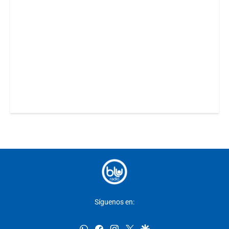
Síguenos en:
whatsapp
facebook
instagram
twitter
google