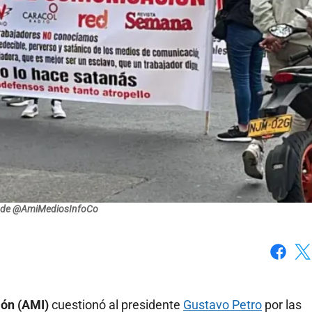
de @AmiMediosInfoCo
Faceboo
X
ión (AMI)
cuestionó al presidente
Gustavo Petro
por las