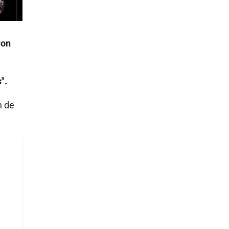
ron
".
n de