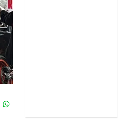
Whatsapp
k