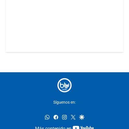
Síguenos en:
whatsapp
facebook
instagram
twitter
google
youtube-
Más contenido en