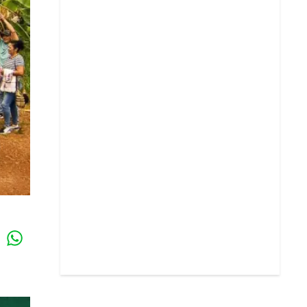
Whatsapp
k