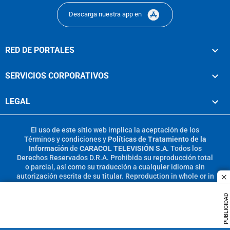
Descarga nuestra app en
RED DE PORTALES
SERVICIOS CORPORATIVOS
LEGAL
El uso de este sitio web implica la aceptación de los
Términos y condiciones
y
Políticas de Tratamiento de la
Información
de
CARACOL TELEVISIÓN S.A.
Todos los
Derechos Reservados D.R.A. Prohibida su reproducción total
o parcial, así como su traducción a cualquier idioma sin
autorización escrita de su titular. Reproduction in whole or in
c
part, or translation without written permission is prohibited.
All rights reserved 2025.
PUBLICIDAD
MIEMBRO DE: