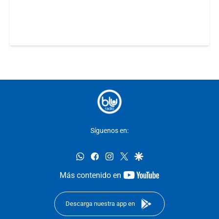
Síguenos en:
whatsapp
facebook
instagram
twitter
google
youtube-
Más contenido en
footer
Descarga nuestra app en