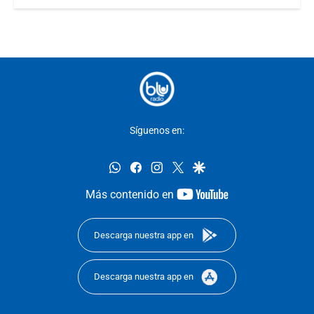
Síguenos en:
whatsapp
facebook
instagram
twitter
google
youtube-
Más contenido en
footer
Descarga nuestra app en
Descarga nuestra app en