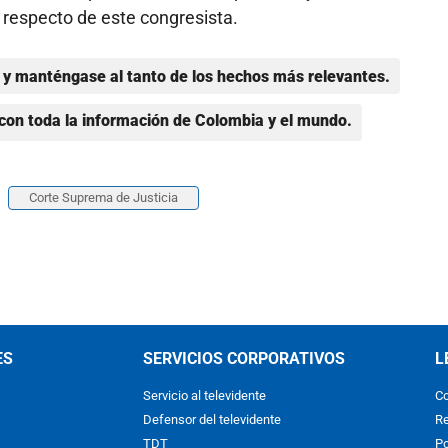
e respecto de este congresista.
y manténgase al tanto de los hechos más relevantes.
con toda la información de Colombia y el mundo.
Corte Suprema de Justicia
ES
SERVICIOS CORPORATIVOS
L
Servicio al televidente
Co
Defensor del televidente
Re
TDT
Po