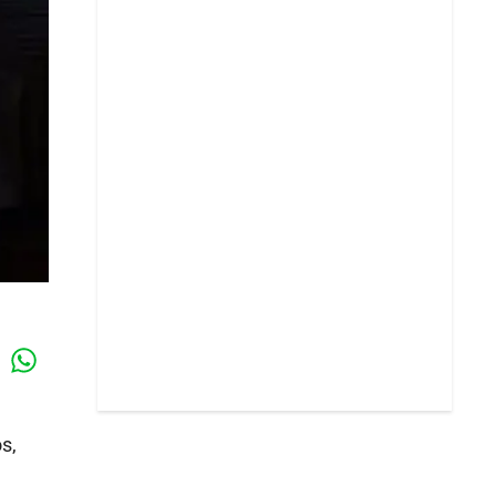
Whatsapp
k
s,