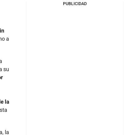
PUBLICIDAD
in
no a
a
a su
r
e la
sta
, la