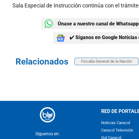
Sala Especial de Instrucción continúa con el trámit
Únase a nuestro canal de Whatsapp 
✔️ Síganos en Google Noticias 
Relacionados
Fiscalía General de la Nación
RED DE PORTAL
Noticias Caracol
Caracol Televisión
Síguenos en:
Gol Caracol