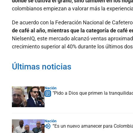
donde se cultiva el grano, sino también en los hog
colombianos empiezan a valorar más la experiencia
De acuerdo con la Federación Nacional de Cafetero
de café al año, mientras que la categoría de café 
NielsenIQ, este mercado alcanzó ventas aproximada
crecimiento superior al 40% durante los últimos d
Últimas noticias
Nación
"Pido a Dios que primen la tranquilidad
Nación
“Es un nuevo amanecer para Colombia”: