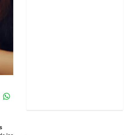
Whatsapp
k
s