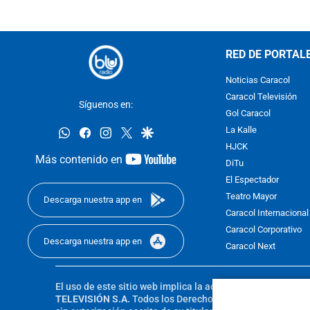
RED DE PORTAL
Noticias Caracol
Caracol Televisión
Síguenos en:
Gol Caracol
whatsapp
facebook
instagram
twitter
google
La Kalle
HJCK
youtube-
Más contenido en
DiTu
footer
El Espectador
Teatro Mayor
Descarga nuestra app en
Caracol Internacional
Caracol Corporativo
Descarga nuestra app en
Caracol Next
El uso de este sitio web implica la aceptación de los
Térmi
TELEVISIÓN S.A.
Todos los Derechos Reservados D.R.A. Pro