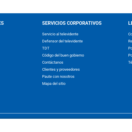
ES
SERVICIOS CORPORATIVOS
L
Servicio al televidente
Co
Defensor del televidente
Re
TDT
Po
Código del buen gobierno
Po
Contáctanos
Té
Clientes y proveedores
Paute con nosotros
Mapa del sitio
nos y condiciones
y
Políticas de Tratamiento de la Información
de
CAR
hibida su reproducción total o parcial, así como su traducción a cual