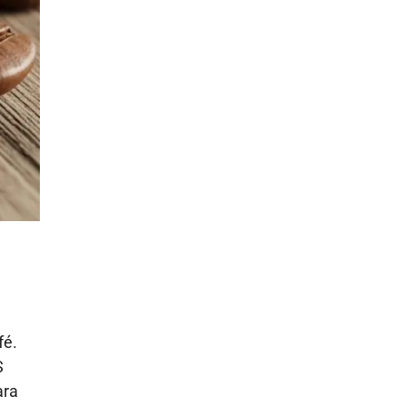
fé.
S
ara