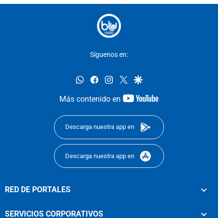
Síguenos en:
whatsapp
facebook
instagram
twitter
google
youtube-
Más contenido en
footer
Descarga nuestra app en
Descarga nuestra app en
RED DE PORTALES
SERVICIOS CORPORATIVOS