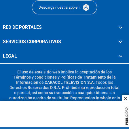
Descarga nuestra app en
RED DE PORTALES
SERVICIOS CORPORATIVOS
LEGAL
El uso de este sitio web implica la aceptación de los
Términos y condiciones
y
Políticas de Tratamiento de la
Información
de
CARACOL TELEVISIÓN S.A.
Todos los
Derechos Reservados D.R.A. Prohibida su reproducción total
o parcial, así como su traducción a cualquier idioma sin
autorización escrita de su titular. Reproduction in whole or in
c
part, or translation without written permission is prohibited.
All rights reserved 2025.
PUBLICIDAD
MIEMBRO DE: