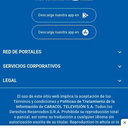
footer
Descarga nuestra app en
Descarga nuestra app en
RED DE PORTALES
SERVICIOS CORPORATIVOS
LEGAL
El uso de este sitio web implica la aceptación de los
Términos y condiciones
y
Políticas de Tratamiento de la
Información
de
CARACOL TELEVISIÓN S.A.
Todos los
Derechos Reservados D.R.A. Prohibida su reproducción total
o parcial, así como su traducción a cualquier idioma sin
autorización escrita de su titular. Reproduction in whole or in
c
part, or translation without written permission is prohibited.