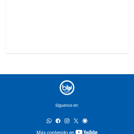
Síguenos en:
whatsapp
facebook
instagram
twitter
google
youtube-
Más contenido en