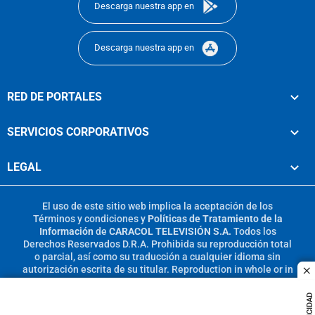
Descarga nuestra app en
Descarga nuestra app en
RED DE PORTALES
SERVICIOS CORPORATIVOS
LEGAL
El uso de este sitio web implica la aceptación de los
Términos y condiciones
y
Políticas de Tratamiento de la
Información
de
CARACOL TELEVISIÓN S.A.
Todos los
Derechos Reservados D.R.A. Prohibida su reproducción total
o parcial, así como su traducción a cualquier idioma sin
autorización escrita de su titular. Reproduction in whole or in
c
part, or translation without written permission is prohibited.
All rights reserved 2025.
PUBLICIDAD