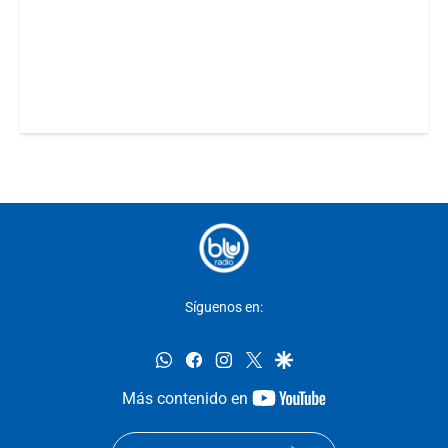
Síguenos en:
whatsapp
facebook
instagram
twitter
google
youtube-
Más contenido en
footer