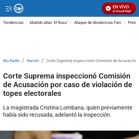
EN VIVO
Señal Visual Radio
Tendencias:
Abatido alias ‘El Ruso’
Ataque de disidencias Farc
Preso
PUBLICIDAD
/
/
Blu Radio
Nación
Corte Suprema inspeccionó Comisión de Acusación po
Corte Suprema inspeccionó Comisión
de Acusación por caso de violación de
topes electorales
La magistrada Cristina Lombana, quien previamente
había sido recusada, adelantó la inspección.