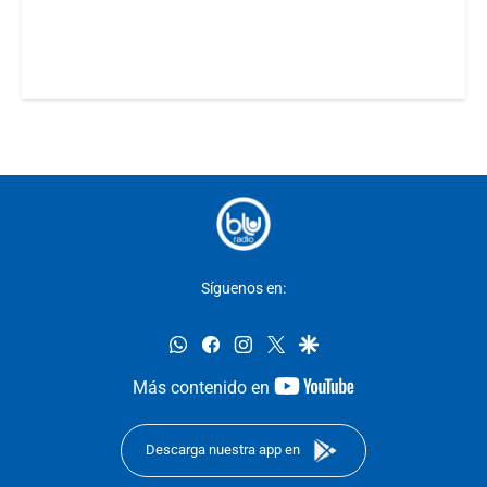
Síguenos en:
whatsapp
facebook
instagram
twitter
google
youtube-
Más contenido en
footer
Descarga nuestra app en