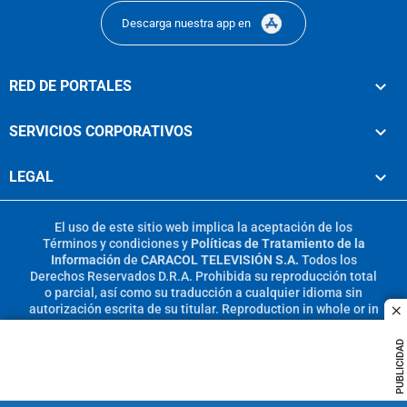
Descarga nuestra app en
RED DE PORTALES
SERVICIOS CORPORATIVOS
LEGAL
El uso de este sitio web implica la aceptación de los
Términos y condiciones
y
Políticas de Tratamiento de la
Información
de
CARACOL TELEVISIÓN S.A.
Todos los
Derechos Reservados D.R.A. Prohibida su reproducción total
o parcial, así como su traducción a cualquier idioma sin
autorización escrita de su titular. Reproduction in whole or in
c
part, or translation without written permission is prohibited.
All rights reserved 2025.
PUBLICIDAD
MIEMBRO DE: