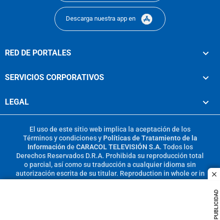
Descarga nuestra app en
RED DE PORTALES
SERVICIOS CORPORATIVOS
LEGAL
El uso de este sitio web implica la aceptación de los
Términos y condiciones
y
Políticas de Tratamiento de la
Información
de
CARACOL TELEVISIÓN S.A.
Todos los
Derechos Reservados D.R.A. Prohibida su reproducción total
o parcial, así como su traducción a cualquier idioma sin
autorización escrita de su titular. Reproduction in whole or in
c
part, or translation without written permission is prohibited.
All rights reserved 2025.
PUBLICIDAD
MIEMBRO DE: