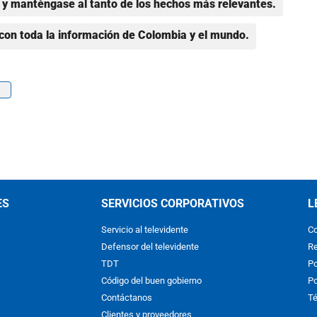
y manténgase al tanto de los hechos más relevantes.
con toda la información de Colombia y el mundo.
ES
SERVICIOS CORPORATIVOS
L
Servicio al televidente
Co
Defensor del televidente
Re
TDT
Po
Código del buen gobierno
Po
Contáctanos
Té
Clientes y proveedores