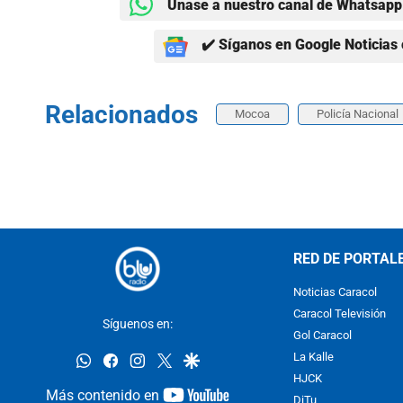
Únase a nuestro canal de Whatsapp 
✔️ Síganos en Google Noticias 
Relacionados
Mocoa
Policía Nacional
RED DE PORTAL
Noticias Caracol
Caracol Televisión
Síguenos en:
Gol Caracol
whatsapp
facebook
instagram
twitter
google
La Kalle
HJCK
youtube-
Más contenido en
DiTu