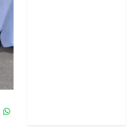
Whatsapp
k