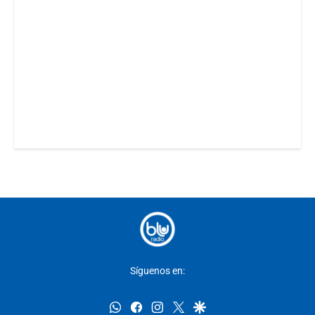
Síguenos en:
whatsapp
facebook
instagram
twitter
google