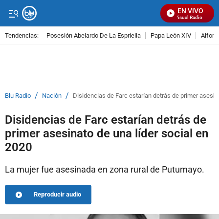
EN VIVO
Señal Visual Radio
Tendencias:
Posesión Abelardo De La Espriella
Papa León XIV
Alfons
PUBLICIDAD
/
/
Blu Radio
Nación
Disidencias de Farc estarían detrás de primer asesina
Disidencias de Farc estarían detrás de
primer asesinato de una líder social en
2020
La mujer fue asesinada en zona rural de Putumayo.
Reproducir audio