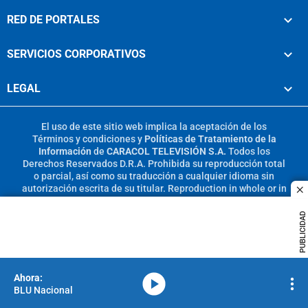
RED DE PORTALES
SERVICIOS CORPORATIVOS
LEGAL
El uso de este sitio web implica la aceptación de los
Términos y condiciones
y
Políticas de Tratamiento de la
Información
de
CARACOL TELEVISIÓN S.A.
Todos los
Derechos Reservados D.R.A. Prohibida su reproducción total
o parcial, así como su traducción a cualquier idioma sin
autorización escrita de su titular. Reproduction in whole or in
c
part, or translation without written permission is prohibited.
All rights reserved 2025.
PUBLICIDAD
MIEMBRO DE:
media-icon
BLU Nacional