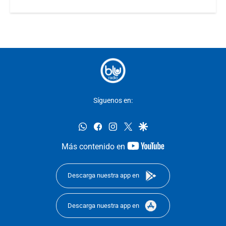
Síguenos en:
whatsapp
facebook
instagram
twitter
google
youtube-
Más contenido en
footer
Descarga nuestra app en
Descarga nuestra app en