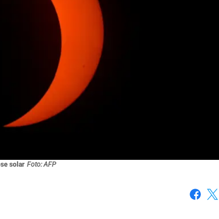
pse solar
Foto: AFP
Faceboo
X