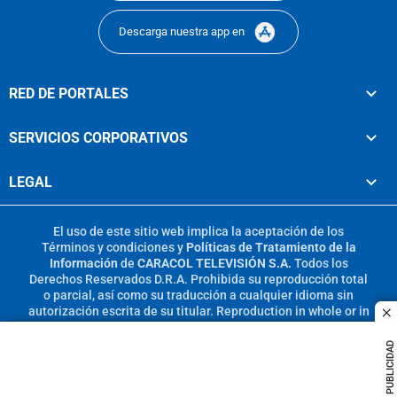
Descarga nuestra app en
RED DE PORTALES
SERVICIOS CORPORATIVOS
LEGAL
El uso de este sitio web implica la aceptación de los
Términos y condiciones
y
Políticas de Tratamiento de la
Información
de
CARACOL TELEVISIÓN S.A.
Todos los
Derechos Reservados D.R.A. Prohibida su reproducción total
o parcial, así como su traducción a cualquier idioma sin
autorización escrita de su titular. Reproduction in whole or in
c
part, or translation without written permission is prohibited.
All rights reserved 2025.
PUBLICIDAD
MIEMBRO DE: