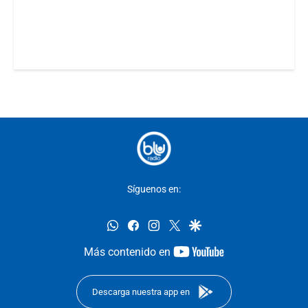
Síguenos en:
whatsapp
facebook
instagram
twitter
google
youtube-
Más contenido en
footer
Descarga nuestra app en