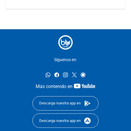
Síguenos en:
whatsapp
facebook
instagram
twitter
google
youtube-
Más contenido en
footer
Descarga nuestra app en
Descarga nuestra app en