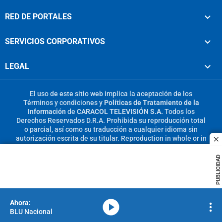
RED DE PORTALES
SERVICIOS CORPORATIVOS
LEGAL
El uso de este sitio web implica la aceptación de los
Términos y condiciones
y
Políticas de Tratamiento de la
Información
de
CARACOL TELEVISIÓN S.A.
Todos los
Derechos Reservados D.R.A. Prohibida su reproducción total
o parcial, así como su traducción a cualquier idioma sin
autorización escrita de su titular. Reproduction in whole or in
c
part, or translation without written permission is prohibited.
All rights reserved 2025.
PUBLICIDAD
MIEMBRO DE:
media-icon
BLU Nacional