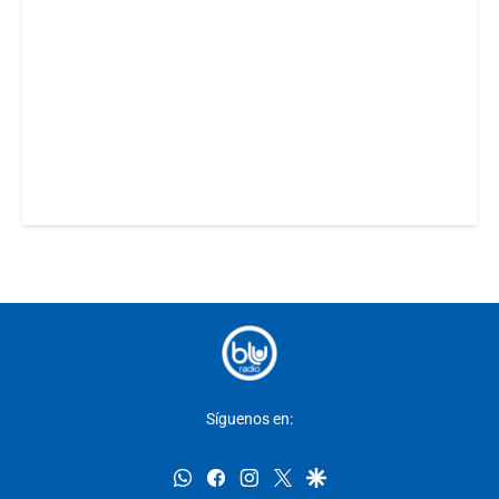
Síguenos en:
whatsapp
facebook
instagram
twitter
google