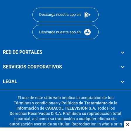
footer
Descarga nuestra app en
Descarga nuestra app en
RED DE PORTALES
SERVICIOS CORPORATIVOS
LEGAL
El uso de este sitio web implica la aceptación de los
Términos y condiciones
y
Políticas de Tratamiento de la
Información
de
CARACOL TELEVISIÓN S.A.
Todos los
Derechos Reservados D.R.A. Prohibida su reproducción total
o parcial, así como su traducción a cualquier idioma sin
autorización escrita de su titular. Reproduction in whole or in
c
part, or translation without written permission is prohibited.