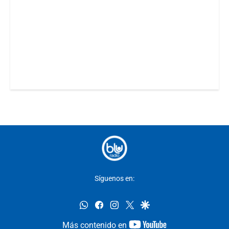
Síguenos en:
whatsapp
facebook
instagram
twitter
google
youtube-
Más contenido en