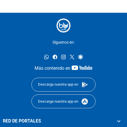
Síguenos en:
whatsapp
facebook
instagram
twitter
google
youtube-
Más contenido en
footer
Descarga nuestra app en
Descarga nuestra app en
RED DE PORTALES