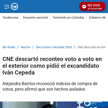
EN VIVO
Señal Visual Radio
Tendencias:
Desastre nacional
Terremoto en Colombia
Gobierno Abel
PUBLICIDAD
/
/
/
Blu Radio
Nación
Elecciones Colombia 2026
CNE descartó reconteo 
CNE descartó reconteo voto a voto en
el exterior como pidió el excandidato
Iván Cepeda
Alejandra Barrios reconoció indicios de compra de
votos, pero afirmó que son hechos aislados