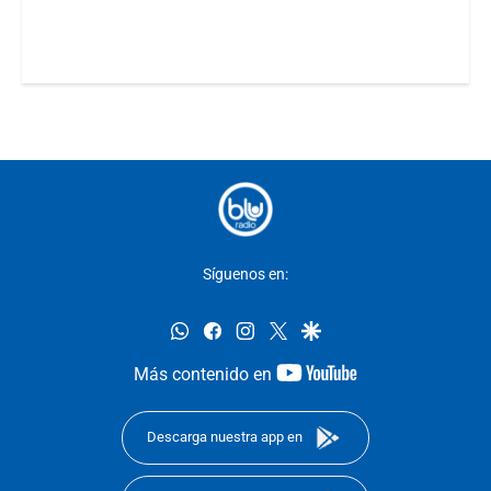
Síguenos en:
whatsapp
facebook
instagram
twitter
google
youtube-
Más contenido en
footer
Descarga nuestra app en