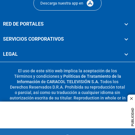
Descarga nuestra app en
RED DE PORTALES
SERVICIOS CORPORATIVOS
LEGAL
El uso de este sitio web implica la aceptación de los
Términos y condiciones
y
Políticas de Tratamiento de la
Información
de
CARACOL TELEVISIÓN S.A.
Todos los
Derechos Reservados D.R.A. Prohibida su reproducción total
o parcial, así como su traducción a cualquier idioma sin
autorización escrita de su titular. Reproduction in whole or in
c
part, or translation without written permission is prohibited.
All rights reserved 2025.
PUBLICIDAD
MIEMBRO DE: