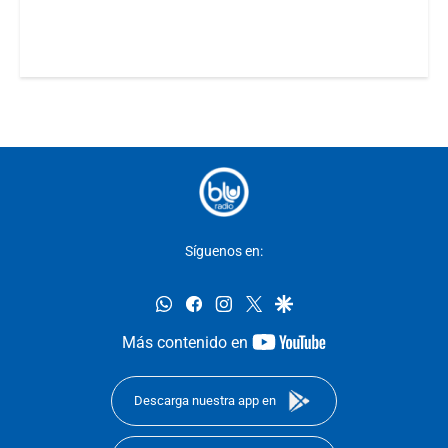
Síguenos en:
whatsapp
facebook
instagram
twitter
google
youtube-
Más contenido en
footer
Descarga nuestra app en