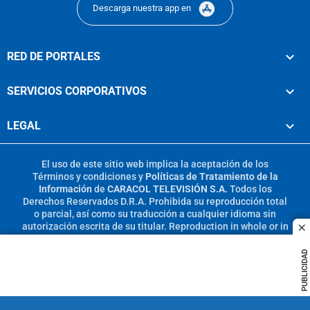
Descarga nuestra app en
RED DE PORTALES
SERVICIOS CORPORATIVOS
LEGAL
El uso de este sitio web implica la aceptación de los
Términos y condiciones
y
Políticas de Tratamiento de la
Información
de
CARACOL TELEVISIÓN S.A.
Todos los
Derechos Reservados D.R.A. Prohibida su reproducción total
o parcial, así como su traducción a cualquier idioma sin
autorización escrita de su titular. Reproduction in whole or in
c
part, or translation without written permission is prohibited.
All rights reserved 2025.
PUBLICIDAD
MIEMBRO DE: