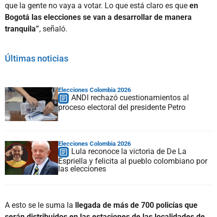
que la gente no vaya a votar. Lo que está claro es que
en
Bogotá las elecciones se van a desarrollar de manera
tranquila”
, señaló.
Últimas noticias
Elecciones Colombia 2026
ANDI rechazó cuestionamientos al
proceso electoral del presidente Petro
Elecciones Colombia 2026
Lula reconoce la victoria de De La
Espriella y felicita al pueblo colombiano por
las elecciones
A esto se le suma la
llegada de más de 700 policías que
serán distribuidos en las estaciones de las localidades de