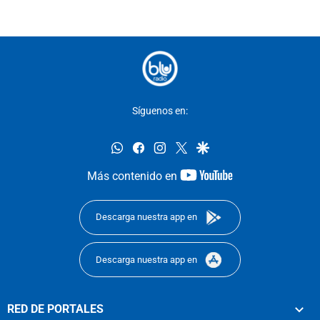
Síguenos en:
whatsapp
facebook
instagram
twitter
google
youtube-
Más contenido en
footer
Descarga nuestra app en
Descarga nuestra app en
RED DE PORTALES