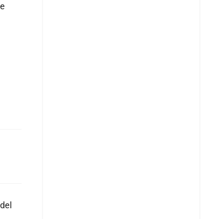
de
del