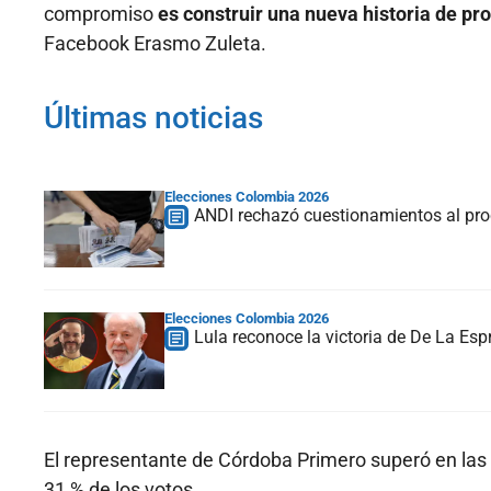
compromiso
es construir una nueva historia de p
Facebook Erasmo Zuleta.
Últimas noticias
Elecciones Colombia 2026
ANDI rechazó cuestionamientos al proc
Elecciones Colombia 2026
Lula reconoce la victoria de De La Espr
El representante de Córdoba Primero superó en las 
31 % de los votos.