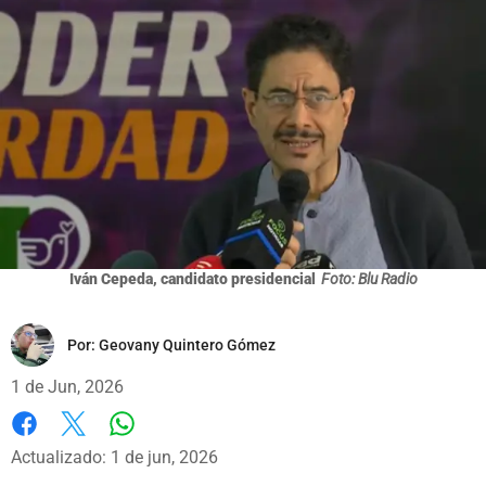
Iván Cepeda, candidato presidencial
Foto: Blu Radio
Por:
Geovany Quintero Gómez
1 de Jun, 2026
Whatsapp
Facebook
X
Actualizado: 1 de jun, 2026