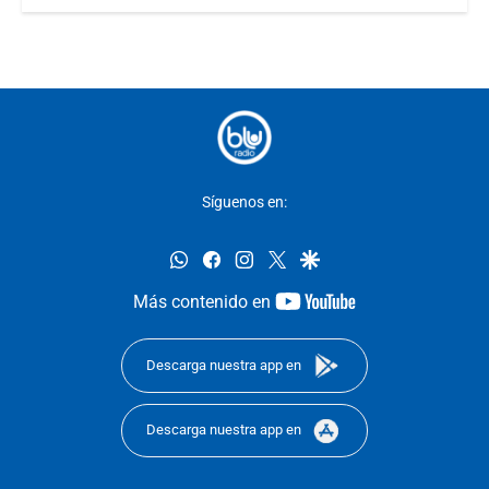
Síguenos en:
whatsapp
facebook
instagram
twitter
google
youtube-
Más contenido en
footer
Descarga nuestra app en
Descarga nuestra app en