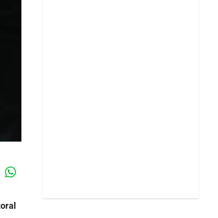
Whatsapp
k
toral