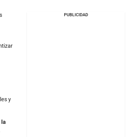
s
PUBLICIDAD
ntizar
les y
 la
.