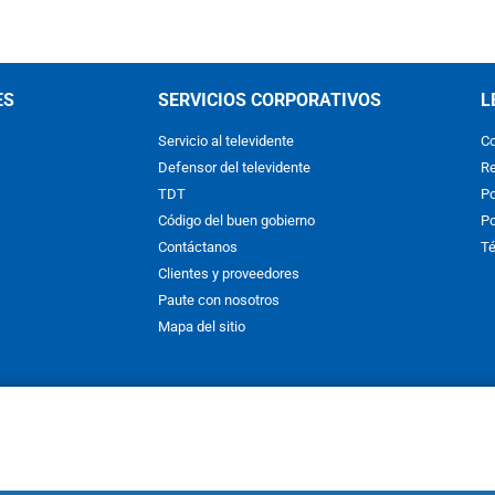
ES
SERVICIOS CORPORATIVOS
L
Servicio al televidente
Co
Defensor del televidente
Re
TDT
Po
Código del buen gobierno
Po
Contáctanos
Té
Clientes y proveedores
Paute con nosotros
Mapa del sitio
nos y condiciones
y
Políticas de Tratamiento de la Información
de
CAR
hibida su reproducción total o parcial, así como su traducción a cual