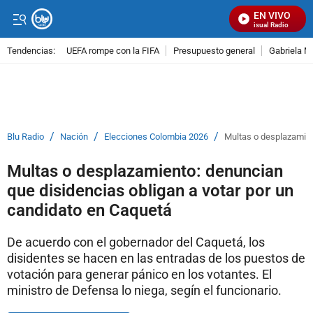
EN VIVO
Señal Visual Radio
Tendencias:
UEFA rompe con la FIFA
Presupuesto general
Gabriela M
PUBLICIDAD
/
/
/
Blu Radio
Nación
Elecciones Colombia 2026
Multas o desplazamien
Multas o desplazamiento: denuncian
que disidencias obligan a votar por un
candidato en Caquetá
De acuerdo con el gobernador del Caquetá, los
disidentes se hacen en las entradas de los puestos de
votación para generar pánico en los votantes. El
ministro de Defensa lo niega, segín el funcionario.