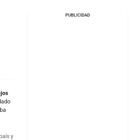
PUBLICIDAD
ejos
ldado
mba
país y