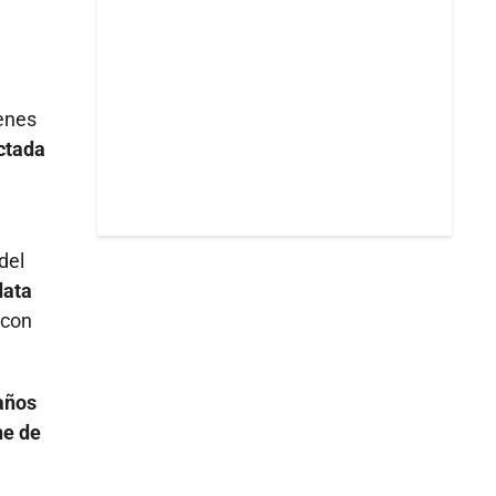
denes
actada
a
del
data
 con
años
ne de