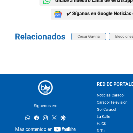
Únase a nuestro canal de Whatsapp 
✔️ Síganos en Google Noticias 
Relacionados
César Gaviria
Elecciones
RED DE PORTAL
Noticias Caracol
Caracol Televisión
Síguenos en:
Gol Caracol
whatsapp
facebook
instagram
twitter
google
La Kalle
HJCK
youtube-
Más contenido en
DiTu