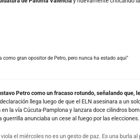
andidatura de Paloma Valencia
y nuevamente criticando la
a como gran opositor de Petro, pero nunca ha estado aquí"
ustavo Petro como un fracaso rotundo, señalando que, l
 declaración llega luego de que el ELN asesinara a un so
ías en la vía Cúcuta-Pamplona y lanzara doce cilindros bo
a guerrilla anunciaba un cese al fuego por las elecciones.
viola el miércoles no es un gesto de paz. Es una burla al 