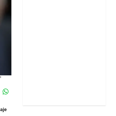
P
Whatsapp
k
saje