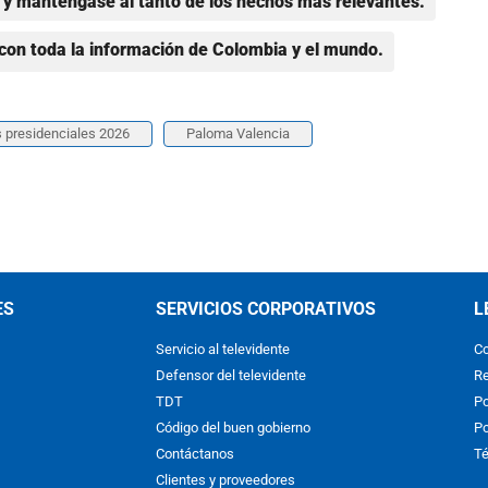
y manténgase al tanto de los hechos más relevantes.
con toda la información de Colombia y el mundo.
 presidenciales 2026
Paloma Valencia
ES
SERVICIOS CORPORATIVOS
L
Servicio al televidente
Co
Defensor del televidente
Re
TDT
Po
Código del buen gobierno
Po
Contáctanos
Té
Clientes y proveedores