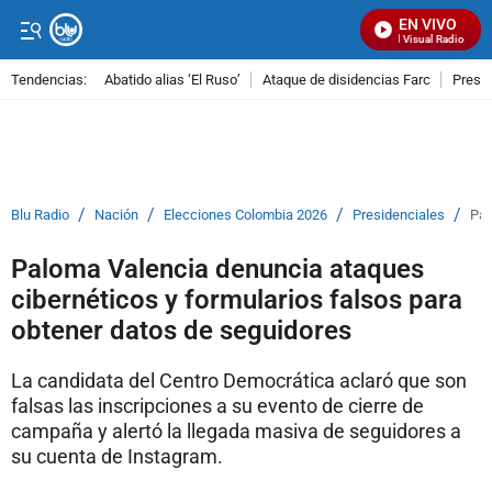
EN VIVO
Señal Visual Radio
Tendencias:
Abatido alias ‘El Ruso’
Ataque de disidencias Farc
Preso
PUBLICIDAD
/
/
/
/
Blu Radio
Nación
Elecciones Colombia 2026
Presidenciales
Pal
Paloma Valencia denuncia ataques
cibernéticos y formularios falsos para
obtener datos de seguidores
La candidata del Centro Democrática aclaró que son
falsas las inscripciones a su evento de cierre de
campaña y alertó la llegada masiva de seguidores a
su cuenta de Instagram.