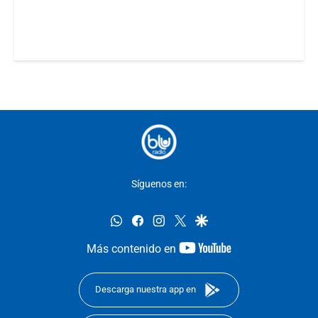
Síguenos en:
whatsapp
facebook
instagram
twitter
google
youtube-
Más contenido en
footer
Descarga nuestra app en