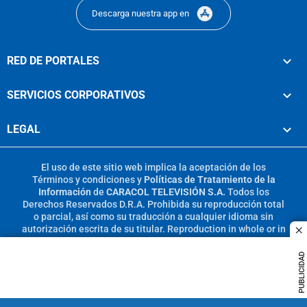
Descarga nuestra app en
RED DE PORTALES
SERVICIOS CORPORATIVOS
LEGAL
El uso de este sitio web implica la aceptación de los
Términos y condiciones
y
Políticas de Tratamiento de la
Información
de
CARACOL TELEVISIÓN S.A.
Todos los
Derechos Reservados D.R.A. Prohibida su reproducción total
o parcial, así como su traducción a cualquier idioma sin
autorización escrita de su titular. Reproduction in whole or in
c
part, or translation without written permission is prohibited.
All rights reserved 2025.
PUBLICIDAD
MIEMBRO DE: