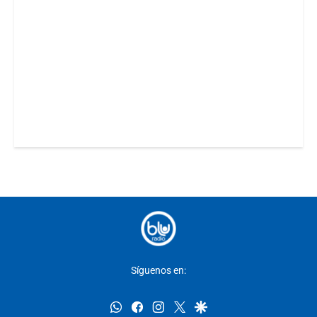
Síguenos en:
whatsapp
facebook
instagram
twitter
google