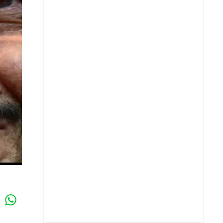
Whatsapp
k