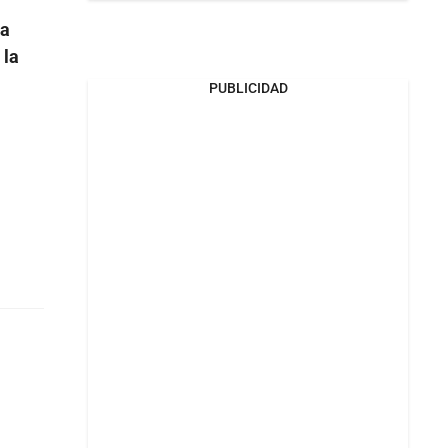
da
 la
PUBLICIDAD