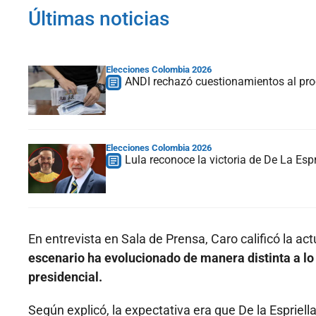
Últimas noticias
Elecciones Colombia 2026
ANDI rechazó cuestionamientos al proc
Elecciones Colombia 2026
Lula reconoce la victoria de De La Espr
En entrevista en Sala de Prensa, Caro calificó la a
escenario ha evolucionado de manera distinta a lo
presidencial.
Según explicó, la expectativa era que De la Esprie