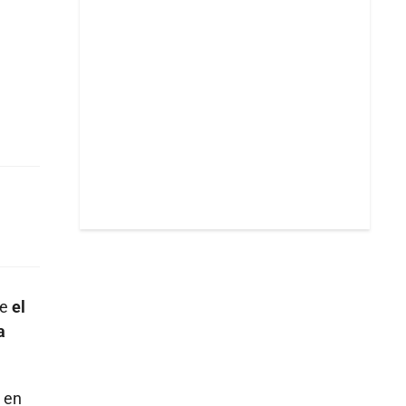
ue
el
a
 en