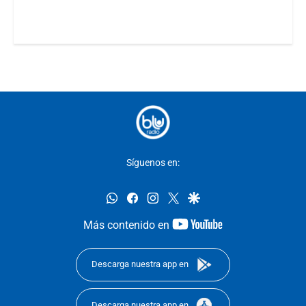
Síguenos en:
whatsapp
facebook
instagram
twitter
google
youtube-
Más contenido en
footer
Descarga nuestra app en
Descarga nuestra app en