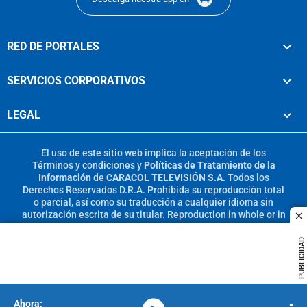
RED DE PORTALES
SERVICIOS CORPORATIVOS
LEGAL
El uso de este sitio web implica la aceptación de los
Términos y condiciones
y
Políticas de Tratamiento de la
Información
de
CARACOL TELEVISIÓN S.A.
Todos los
Derechos Reservados D.R.A. Prohibida su reproducción total
o parcial, así como su traducción a cualquier idioma sin
autorización escrita de su titular. Reproduction in whole or in
c
part, or translation without written permission is prohibited.
All rights reserved 2025.
PUBLICIDAD
MIEMBRO DE: