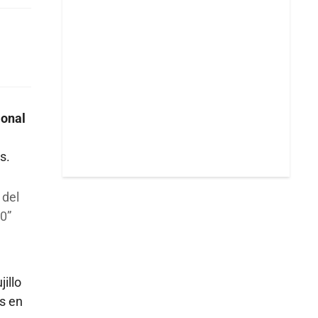
ional
s.
 del
20
illo
es en