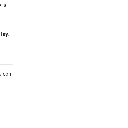
 la
 ley
.
a con