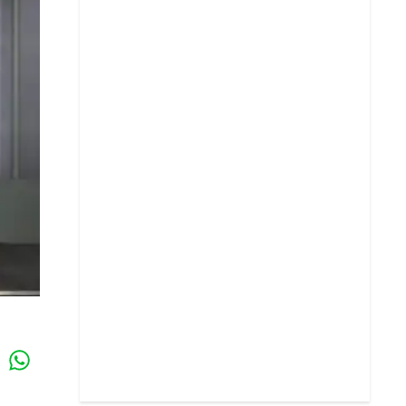
Whatsapp
k