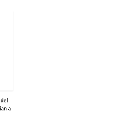
 del
ían a