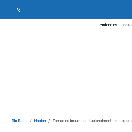
Tendencias:
Poses
/
/
Blu Radio
Nación
Esmad no incurre institucionalmente en excesos: