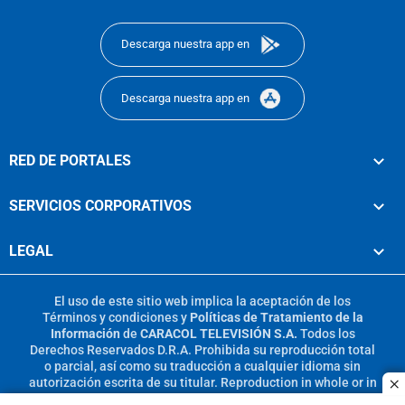
footer
Descarga nuestra app en
Descarga nuestra app en
RED DE PORTALES
SERVICIOS CORPORATIVOS
LEGAL
El uso de este sitio web implica la aceptación de los
Términos y condiciones
y
Políticas de Tratamiento de la
Información
de
CARACOL TELEVISIÓN S.A.
Todos los
Derechos Reservados D.R.A. Prohibida su reproducción total
o parcial, así como su traducción a cualquier idioma sin
autorización escrita de su titular. Reproduction in whole or in
c
part, or translation without written permission is prohibited.