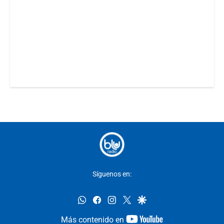
Síguenos en:
whatsapp
facebook
instagram
twitter
google
youtube-
Más contenido en