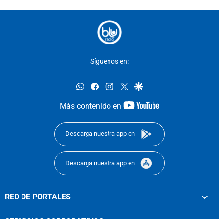
Síguenos en:
whatsapp
facebook
instagram
twitter
google
youtube-
Más contenido en
footer
Descarga nuestra app en
Descarga nuestra app en
RED DE PORTALES