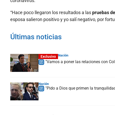
coronavirus.
“Hace poco llegaron los resultados a las
pruebas de
esposa salieron positivo y yo salí negativo, por fort
Últimas noticias
Nación
Exclusivo
"Vamos a poner las relaciones con Col
Nación
"Pido a Dios que primen la tranquilidad