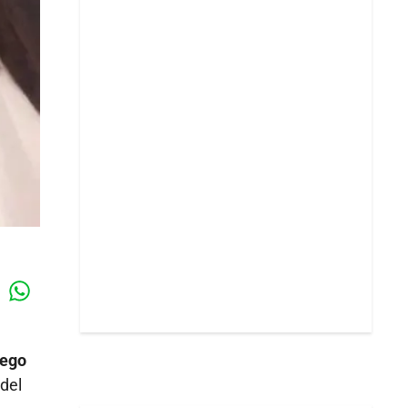
Whatsapp
k
uego
del