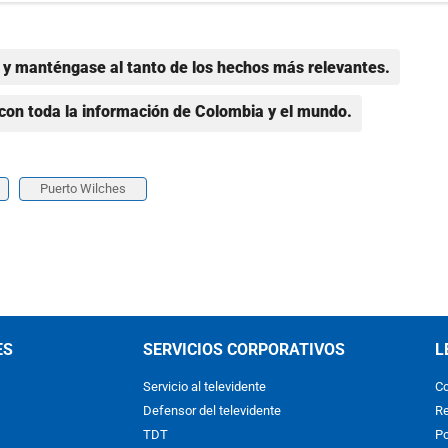
y manténgase al tanto de los hechos más relevantes.
con toda la información de Colombia y el mundo.
Puerto Wilches
ES
SERVICIOS CORPORATIVOS
L
Servicio al televidente
Co
Defensor del televidente
Re
TDT
Po