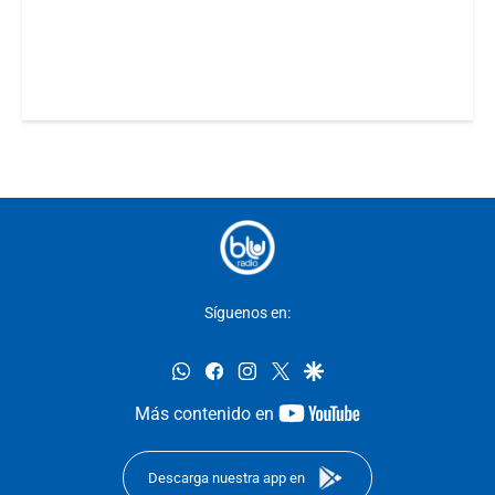
Síguenos en:
whatsapp
facebook
instagram
twitter
google
youtube-
Más contenido en
footer
Descarga nuestra app en