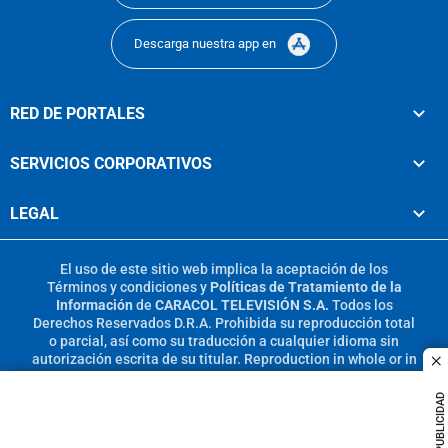
Descarga nuestra app en
RED DE PORTALES
SERVICIOS CORPORATIVOS
LEGAL
El uso de este sitio web implica la aceptación de los
Términos y condiciones
y
Políticas de Tratamiento de la
Información
de
CARACOL TELEVISIÓN S.A.
Todos los
Derechos Reservados D.R.A. Prohibida su reproducción total
o parcial, así como su traducción a cualquier idioma sin
autorización escrita de su titular. Reproduction in whole or in
c
part, or translation without written permission is prohibited.
All rights reserved 2025.
PUBLICIDAD
MIEMBRO DE: