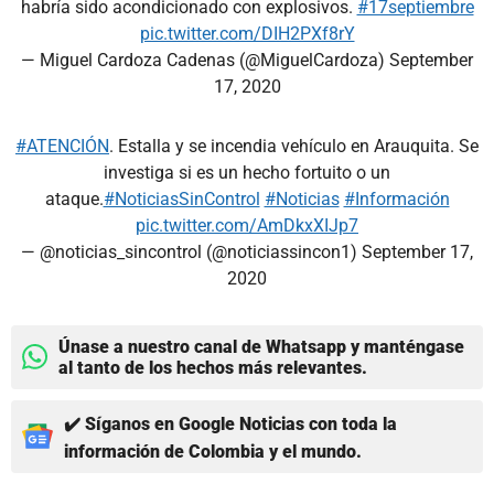
habría sido acondicionado con explosivos.
#17septiembre
pic.twitter.com/DIH2PXf8rY
— Miguel Cardoza Cadenas (@MiguelCardoza)
September
17, 2020
#ATENCIÓN
. Estalla y se incendia vehículo en Arauquita. Se
investiga si es un hecho fortuito o un
ataque.
#NoticiasSinControl
#Noticias
#Información
pic.twitter.com/AmDkxXIJp7
— @noticias_sincontrol (@noticiassincon1)
September 17,
2020
Únase a nuestro canal de Whatsapp y manténgase
al tanto de los hechos más relevantes.
✔️ Síganos en Google Noticias con toda la
información de Colombia y el mundo.