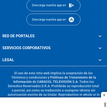
Descarga nuestra app en
Descarga nuestra app en
RED DE PORTALES
SERVICIOS CORPORATIVOS
LEGAL
El uso de este sitio web implica la aceptación de los
Términos y condiciones
y
Políticas de Tratamiento de la
Información
de
CARACOL TELEVISIÓN S.A.
Todos los
Derechos Reservados D.R.A. Prohibida su reproducción total
o parcial, así como su traducción a cualquier idioma sin
autorización escrita de su titular. Reproduction in whole or in
c
part, or translation without written permission is prohibited.
All rights reserved 2025.