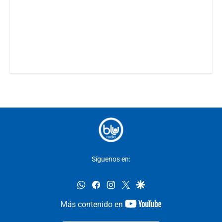
Síguenos en:
whatsapp
facebook
instagram
twitter
google
youtube-
Más contenido en
footer