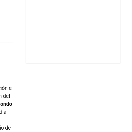
ción e
n del
 fondo
dia
io de