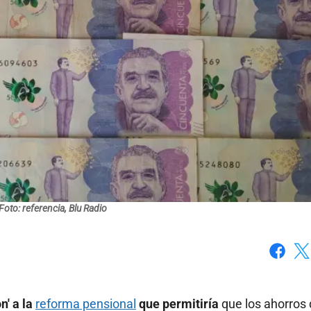
Foto: referencia, Blu Radio
Faceboo
X
n' a la
reforma pensional
que permitiría
que los ahorros 