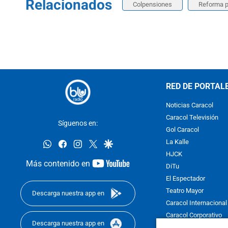
Relacionados
Colpensiones
Reforma p
RED DE PORTAL
Noticias Caracol
Caracol Televisión
Síguenos en:
Gol Caracol
whatsapp
facebook
instagram
twitter
google
La Kalle
HJCK
youtube-
Más contenido en
DiTu
footer
El Espectador
Teatro Mayor
Descarga nuestra app en
Caracol Internacional
Caracol Corporativo
Descarga nuestra app en
Caracol Next