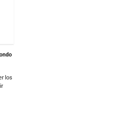
fondo
r los
ir