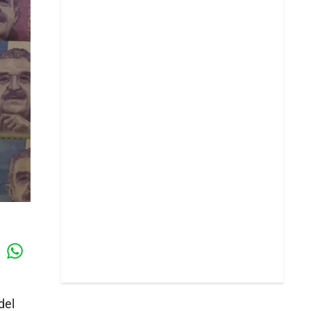
Whatsapp
k
del