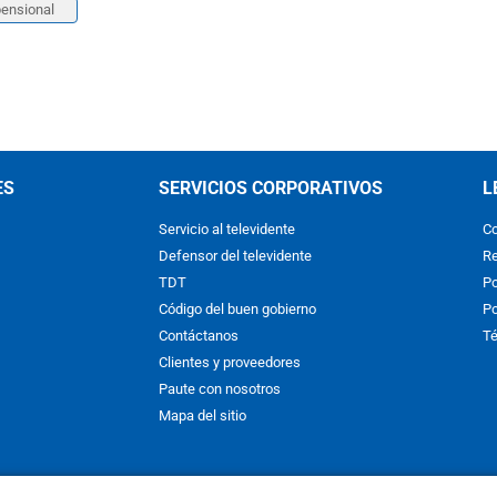
ensional
ES
SERVICIOS CORPORATIVOS
L
Servicio al televidente
Co
Defensor del televidente
Re
TDT
Po
Código del buen gobierno
Po
Contáctanos
Té
Clientes y proveedores
Paute con nosotros
Mapa del sitio