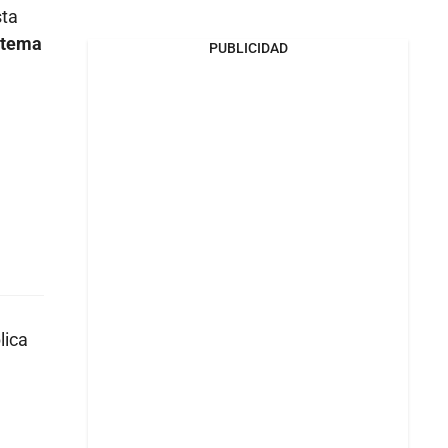
sta
istema
PUBLICIDAD
lica