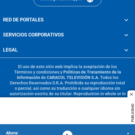
RED DE PORTALES
SERVICIOS CORPORATIVOS
LEGAL
El uso de este sitio web implica la aceptación de los
Términos y condiciones
y
Políticas de Tratamiento de la
Información
de
CARACOL TELEVISIÓN S.A.
Todos los
Derechos Reservados D.R.A. Prohibida su reproducción total
o parcial, así como su traducción a cualquier idioma sin
autorización escrita de su titular. Reproduction in whole or in
c
part, or translation without written permission is prohibited.
All rights reserved 2025.
PUBLICIDAD
MIEMBRO DE: