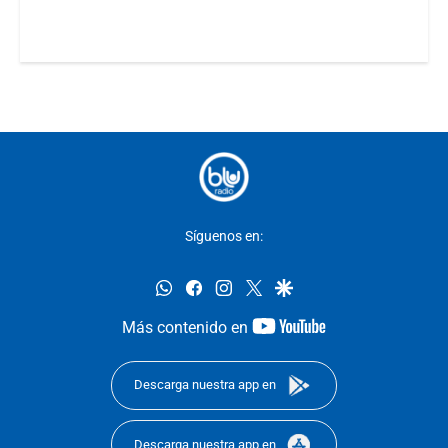
Síguenos en:
whatsapp
facebook
instagram
twitter
google
youtube-
Más contenido en
footer
Descarga nuestra app en
Descarga nuestra app en