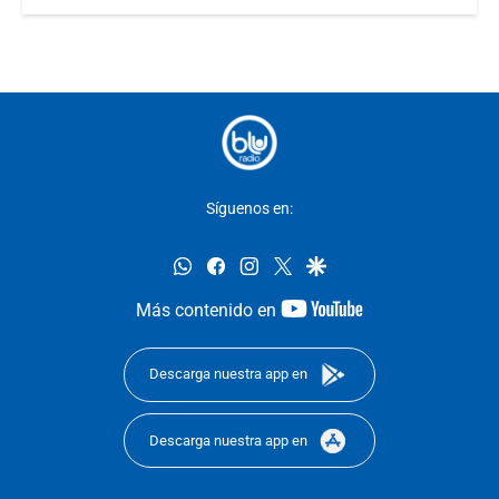
Síguenos en:
whatsapp
facebook
instagram
twitter
google
youtube-
Más contenido en
footer
Descarga nuestra app en
Descarga nuestra app en