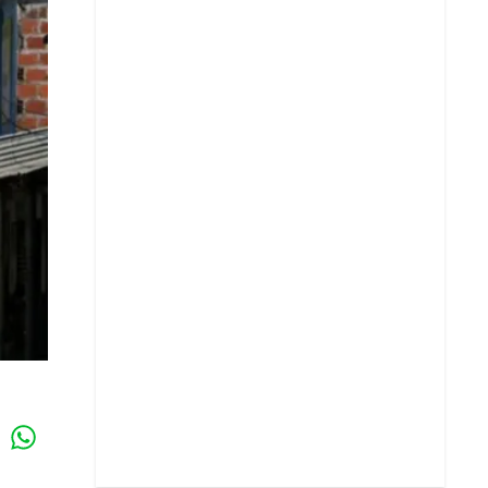
Whatsapp
k