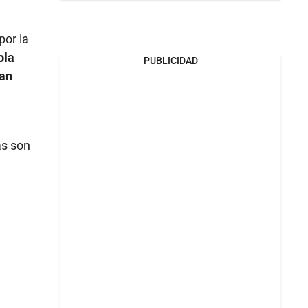
por la
ola
PUBLICIDAD
tan
as son