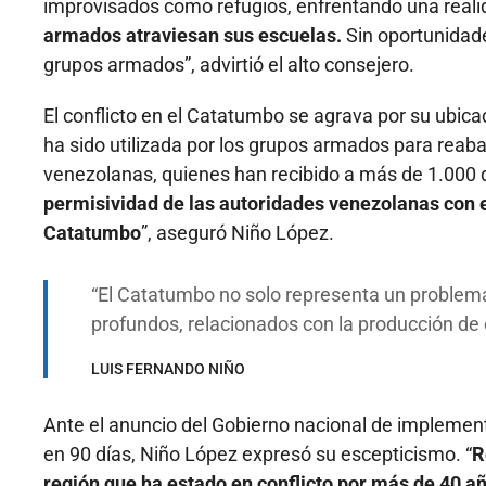
improvisados como refugios, enfrentando una reali
armados atraviesan sus escuelas.
Sin oportunidade
grupos armados”, advirtió el alto consejero.
El conflicto en el Catatumbo se agrava por su ubic
ha sido utilizada por los grupos armados para reaba
venezolanas, quienes han recibido a más de 1.000 
permisividad de las autoridades venezolanas con e
Catatumbo
”, aseguró Niño López.
El Catatumbo no solo representa un problema d
profundos, relacionados con la producción de cul
LUIS FERNANDO NIÑO
Ante el anuncio del Gobierno nacional de implemen
en 90 días, Niño López expresó su escepticismo. “
R
región que ha estado en conflicto por más de 40 a