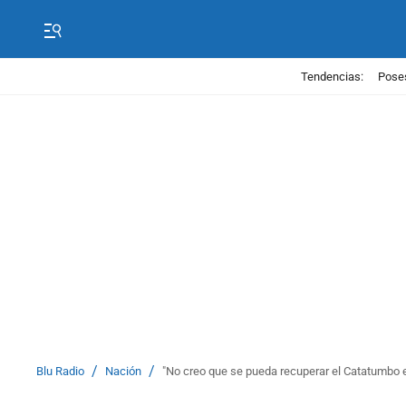
Tendencias:
Poses
/
/
Blu Radio
Nación
"No creo que se pueda recuperar el Catatumbo en