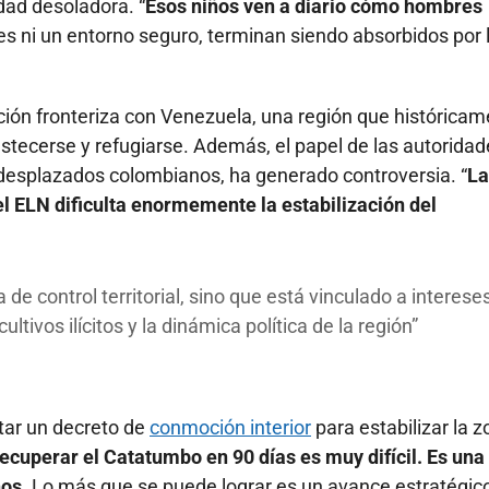
dad desoladora. “
Esos niños ven a diario cómo hombres
s ni un entorno seguro, terminan siendo absorbidos por 
ación fronteriza con Venezuela, una región que histórica
stecerse y refugiarse. Además, el papel de las autoridad
desplazados colombianos, ha generado controversia. “
La
l ELN dificulta enormemente la estabilización del
e control territorial, sino que está vinculado a interes
tivos ilícitos y la dinámica política de la región
tar un decreto de
conmoción interior
para estabilizar la 
ecuperar el Catatumbo en 90 días es muy difícil. Es una
ños.
Lo más que se puede lograr es un avance estratégic