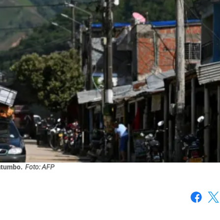
atumbo.
Foto: AFP
Faceboo
X