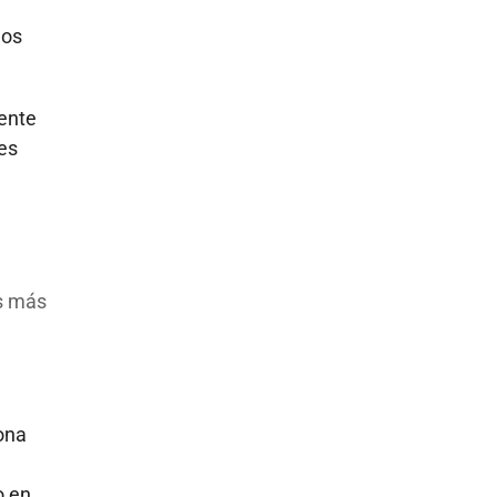
los
mente
es
es más
zona
o en