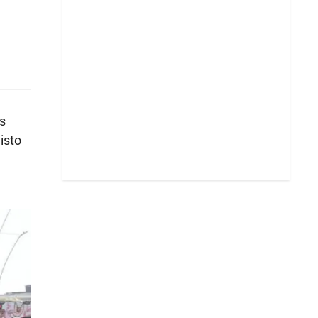
s
isto