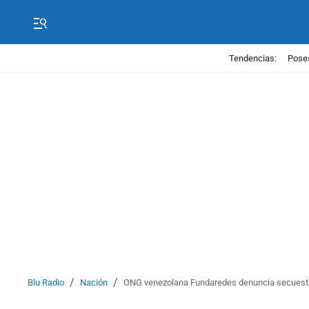
Tendencias:
Poses
/
/
Blu Radio
Nación
ONG venezolana Fundaredes denuncia secuestr