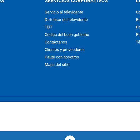
ES
SERVICIOS CORPORATIVOS
L
Servicio al televidente
Co
Defensor del televidente
Re
TDT
Po
Código del buen gobierno
Po
Contáctanos
Té
Clientes y proveedores
Paute con nosotros
Mapa del sitio
nos y condiciones
y
Políticas de Tratamiento de la Información
de
CAR
hibida su reproducción total o parcial, así como su traducción a cual
 or in part, or translation without written permission is prohibited. All 