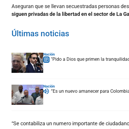
Aseguran que se llevan secuestradas personas desd
siguen privadas de la libertad en el sector de La G
Últimas noticias
Nación
"Pido a Dios que primen la tranquilidad
Nación
“Es un nuevo amanecer para Colombia”:
“Se contabiliza un numero importante de ciudadan