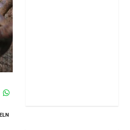
Whatsapp
k
 ELN