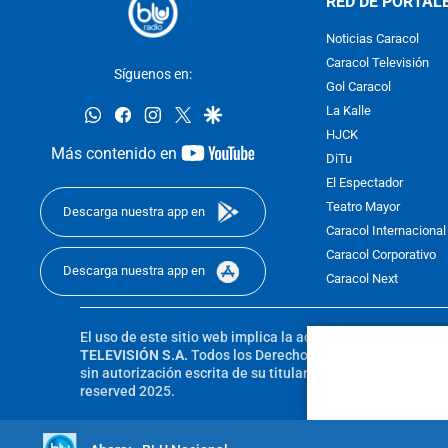
RED DE PORTAL
Noticias Caracol
Caracol Televisión
Síguenos en:
Gol Caracol
whatsapp
facebook
instagram
twitter
google
La Kalle
HJCK
youtube-
Más contenido en
DiTu
footer
El Espectador
Teatro Mayor
Descarga nuestra app en
Caracol Internacional
Caracol Corporativo
Descarga nuestra app en
Caracol Next
El uso de este sitio web implica la aceptación de los
Térmi
TELEVISIÓN S.A.
Todos los Derechos Reservados D.R.A. Pro
sin autorización escrita de su titular. Reproduction in whole
reserved 2025.