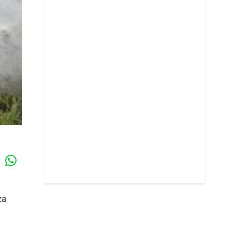
Whatsapp
k
za