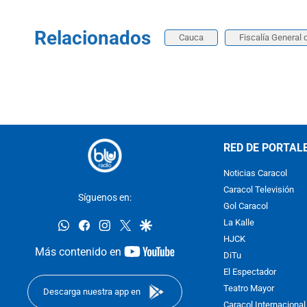
Relacionados
Cauca
Fiscalía General 
RED DE PORTAL
Noticias Caracol
Caracol Televisión
Síguenos en:
Gol Caracol
whatsapp
facebook
instagram
twitter
google
La Kalle
HJCK
youtube-
Más contenido en
DiTu
footer
El Espectador
Teatro Mayor
Descarga nuestra app en
Caracol Internacional