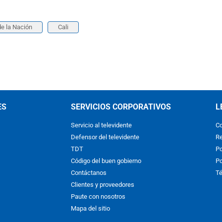
de la Nación
Cali
ES
SERVICIOS CORPORATIVOS
L
Servicio al televidente
Co
Defensor del televidente
Re
TDT
Po
Código del buen gobierno
Po
Contáctanos
Té
Clientes y proveedores
Paute con nosotros
Mapa del sitio